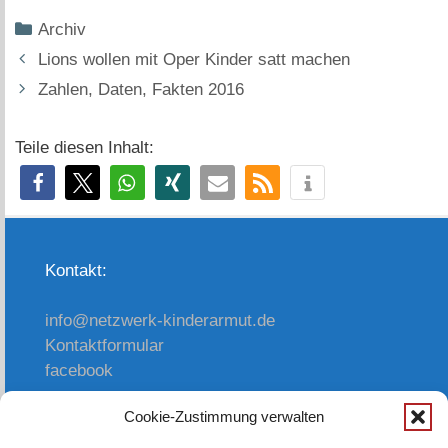
Kategorien
Archiv
Lions wollen mit Oper Kinder satt machen
Zahlen, Daten, Fakten 2016
Teile diesen Inhalt:
Kontakt:
info@netzwerk-kinderarmut.de
Kontaktformular
facebook
Cookie-Zustimmung verwalten
oder einfach anrufen: