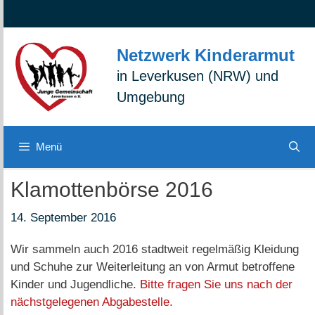
Zum
Zur
Zum
Inhalt
Navigation
Inhalt
springen
springen
springen
Netzwerk Kinderarmut
in Leverkusen (NRW) und
Umgebung
Menü
Klamottenbörse 2016
14. September 2016
Wir sammeln auch 2016 stadtweit regelmäßig Kleidung
und Schuhe zur Weiterleitung an von Armut betroffene
Kinder und Jugendliche.
Bitte fragen Sie uns nach der
nächstgelegenen Abgabestelle.