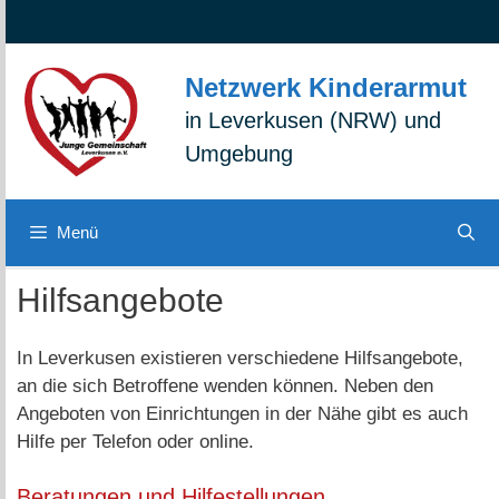
Zum
Zur
Zum
Inhalt
Navigation
Inhalt
springen
springen
springen
Netzwerk Kinderarmut
in Leverkusen (NRW) und
Umgebung
Menü
Hilfsangebote
In Leverkusen existieren verschiedene Hilfsangebote,
an die sich Betroffene wenden können. Neben den
Angeboten von Einrichtungen in der Nähe gibt es auch
Hilfe per Telefon oder online.
Beratungen und Hilfestellungen