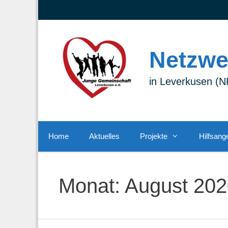
Zum
Zur
Zum
Inhalt
Navigation
Inhalt
springen
springen
springen
Netzwe
in Leverkusen 
Home
Aktuelles
Projekte
Hilfsang
Monat:
August 202