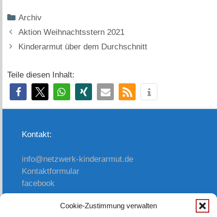
Kategorien
Archiv
Aktion Weihnachtsstern 2021
Kinderarmut über dem Durchschnitt
Teile diesen Inhalt:
Kontakt:
info@netzwerk-kinderarmut.de
Kontaktformular
facebook
Cookie-Zustimmung verwalten
oder einfach anrufen: