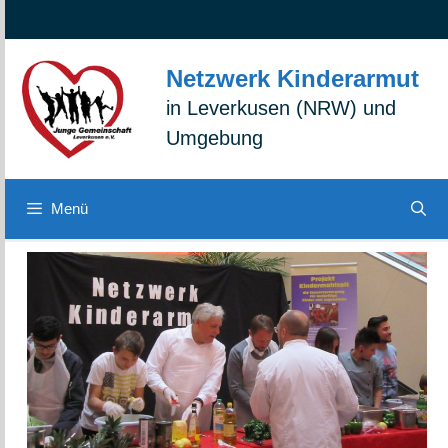
Zum
Zur
Zum
Inhalt
Navigation
Inhalt
springen
springen
springen
Netzwerk Kinderarmut
in Leverkusen (NRW) und
Umgebung
Menü