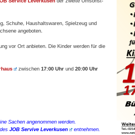
OB Service Leverkusen
der zweite Umsonst-
ng, Schuhe, Haushaltswaren, Spielzeug und
achsene angeboten.
ng vor Ort anbieten. Die Kinder werden für die
rhaus
zwischen
17:00 Uhr
und
20:00 Uhr
 keine Sachen angenommen werden.
 des
JOB Servive Leverkusen
entnehmen.