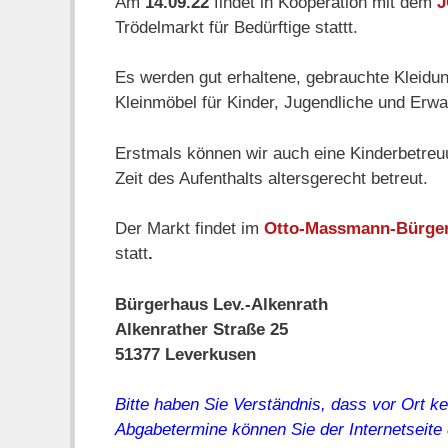
Am
14.09.22
findet in Kooperation mit dem
J
Trödelmarkt für Bedürftige stattt.
Es werden gut erhaltene, gebrauchte Kleidu
Kleinmöbel für Kinder, Jugendliche und Erw
Erstmals können wir auch eine Kinderbetreuu
Zeit des Aufenthalts altersgerecht betreut.
Der Markt findet im
Otto-Massmann-Bürge
statt
.
Bürgerhaus Lev.-Alkenrath
Alkenrather Straße 25
51377 Leverkusen
Bitte haben Sie Verständnis, dass vor Ort
Abgabetermine können Sie der Internetseite