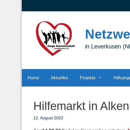
Zum
Zur
Zum
Inhalt
Navigation
Inhalt
springen
springen
springen
Netzwe
in Leverkusen 
Home
Aktuelles
Projekte
Hilfsang
Hilfemarkt in Alken
12. August 2022