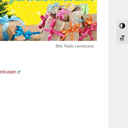
Umsch
Schri
Bild: Radio Leverkusen
verkusen