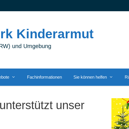
rk Kinderarmut
(NRW) und Umgebung
ebote
Fachinformationen
Sie können helfen
Rü
nterstützt unser