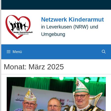
Zum
Zur
Zum
Inhalt
Navigation
Inhalt
springen
springen
springen
Netzwerk Kinderarmut
in Leverkusen (NRW) und
Umgebung
Menü
Monat:
März 2025