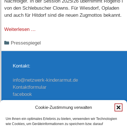
Nachfolger. In der Session 2025/26 übernimmt Rogério I
von den Schlebuscher Clowns. Für Wiesdorf, Opladen
und auch für Hitdorf sind die neuen Zugmottos bekannt.
Weiterlesen …
Kategorien
Pressespiegel
Kontakt:
info@netzwerk-kinderarmut.de
Kontaktformular
facebook
Cookie-Zustimmung verwalten
oder einfach anrufen:
Um Ihnen ein optimales Erlebnis zu bieten, verwenden wir Technologien
wie Cookies, um Geräteinformationen zu speichern bzw. darauf