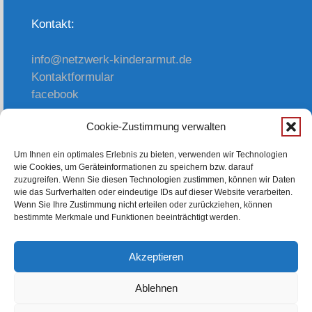
Kontakt:
info@netzwerk-kinderarmut.de
Kontaktformular
facebook
Cookie-Zustimmung verwalten
oder einfach anrufen:
Um Ihnen ein optimales Erlebnis zu bieten, verwenden wir Technologien
wie Cookies, um Geräteinformationen zu speichern bzw. darauf
0214/ 312 3 178
zuzugreifen. Wenn Sie diesen Technologien zustimmen, können wir Daten
wie das Surfverhalten oder eindeutige IDs auf dieser Website verarbeiten.
Wenn Sie Ihre Zustimmung nicht erteilen oder zurückziehen, können
bestimmte Merkmale und Funktionen beeinträchtigt werden.
E-Mail-Infodienst
Impressum
Akzeptieren
Datenschutzerklärung
Ablehnen
Sitemap