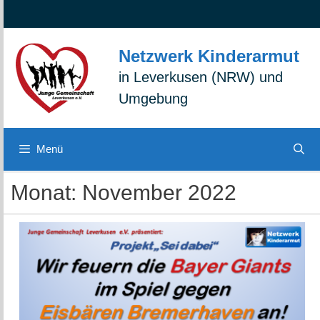
Zum
Zur
Zum
Inhalt
Navigation
Inhalt
springen
springen
springen
Netzwerk Kinderarmut
in Leverkusen (NRW) und
Umgebung
Menü
Monat:
November 2022