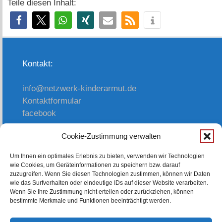
Teile diesen Inhalt:
Kontakt:
info@netzwerk-kinderarmut.de
Kontaktformular
facebook
Cookie-Zustimmung verwalten
oder einfach anrufen:
Um Ihnen ein optimales Erlebnis zu bieten, verwenden wir Technologien
wie Cookies, um Geräteinformationen zu speichern bzw. darauf
0214/ 312 3 178
zuzugreifen. Wenn Sie diesen Technologien zustimmen, können wir Daten
wie das Surfverhalten oder eindeutige IDs auf dieser Website verarbeiten.
Wenn Sie Ihre Zustimmung nicht erteilen oder zurückziehen, können
bestimmte Merkmale und Funktionen beeinträchtigt werden.
E-Mail-Infodienst